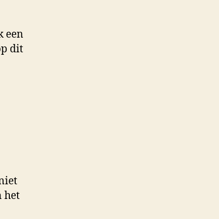
k een
p dit
niet
 het