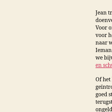
Jean t
doenve
Voor o
voor h
naar w
Iemand
we bij
en sch
Of het
geïntr
goed s
terugs
ongeld