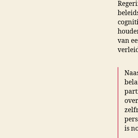
Regeri
beleid
cognit
houden
van ee
verlei
Naas
bela
part
over
zelf
pers
is n