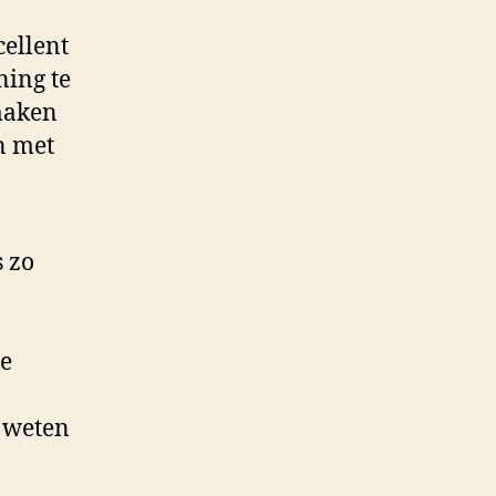
cellent
ning te
maken
n met
 zo
ze
r weten