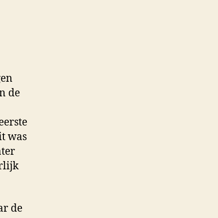
gen
an de
eerste
it was
ater
lijk
ar de