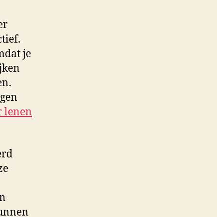
er
ief.
mdat je
ijken
en.
agen
r lenen
erd
ze
en
kunnen