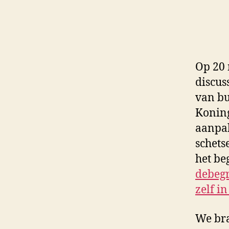
Op 20 
discus
van bu
Koning
aanpak
schets
het be
debegr
zelf i
We bra