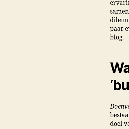
ervari
samenv
dilemm
paar e
blog.
Wat
‘b
Doenv
bestaa
doel v