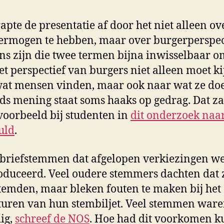
rapte de presentatie af door het niet alleen ov
rmogen te hebben, maar over burgerperspect
ns zijn die twee termen bijna inwisselbaar o
et perspectief van burgers niet alleen moet k
at mensen vinden, maar ook naar wat ze do
s mening staat soms haaks op gedrag. Dat z
voorbeeld bij studenten in
dit onderzoek naa
uld
.
 briefstemmen dat afgelopen verkiezingen w
oduceerd. Veel oudere stemmers dachten dat 
temden, maar bleken fouten te maken bij het
turen van hun stembiljet. Veel stemmen war
ig,
schreef de NOS
. Hoe had dit voorkomen 