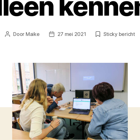
lleen kenne
Door
Maike
27 mei 2021
Sticky bericht
Berichtauteur
Berichtdatum