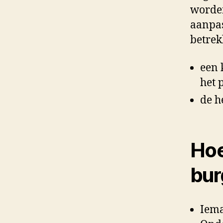
worden
aanpas
betrek
een 
het 
de h
Hoe
bur
Iema