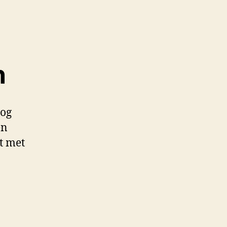
n
log
en
st met