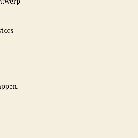
ontwerp
ices.
appen.