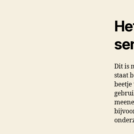
He
ser
Dit is 
staat 
beetje
gebrui
meene
bijvoo
onderz