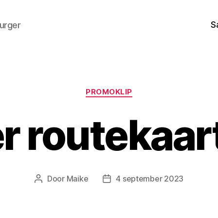
S
burger
Categorieën
PROMOKLIP
r routekaart
Door
Maike
4 september 2023
Berichtauteur
Berichtdatum