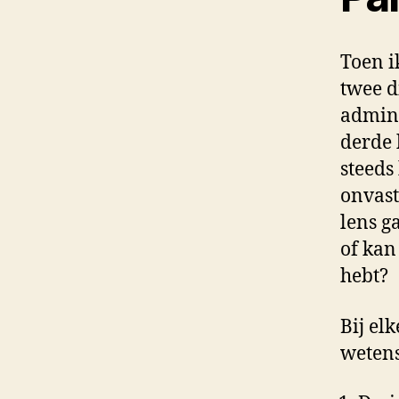
Toen 
twee d
admini
derde 
steeds
onvast
lens g
of kan
hebt?
Bij el
wetens