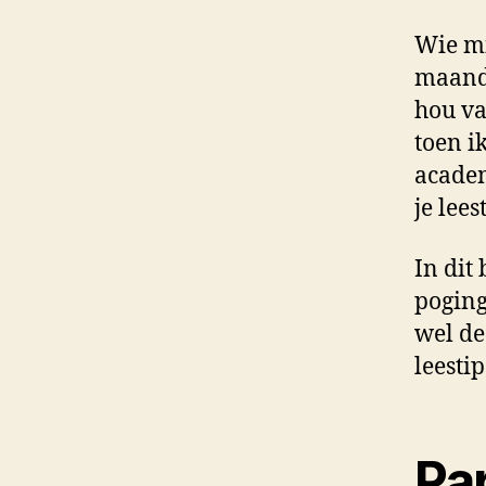
Wie mi
maande
hou va
toen i
academ
je lees
In dit
poging
wel de
leestip
Pa