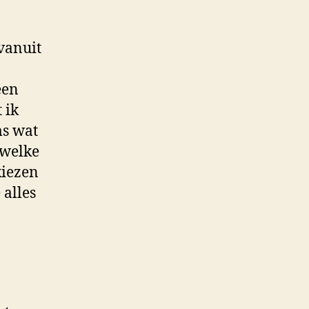
 vanuit
een
 ik
ms wat
 welke
kiezen
 alles