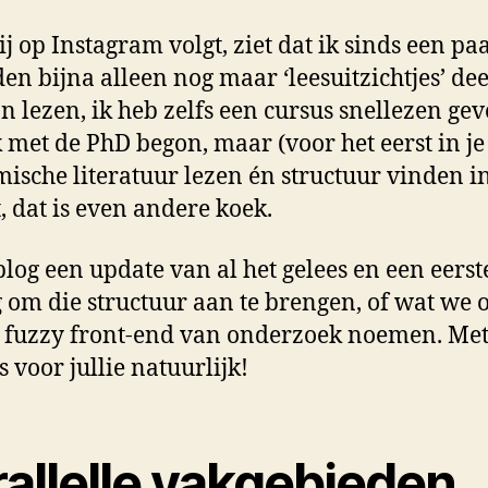
j op Instagram volgt, ziet dat ik sinds een pa
n bijna alleen nog maar ‘leesuitzichtjes’ deel
n lezen, ik heb zelfs een cursus snellezen ge
k met de PhD begon, maar (voor het eerst in je
ische literatuur lezen én structuur vinden i
t, dat is even andere koek.
 blog een update van al het gelees en een eerst
 om die structuur aan te brengen, of wat we 
 fuzzy front-end van onderzoek noemen. Me
s voor jullie natuurlijk!
rallelle vakgebieden