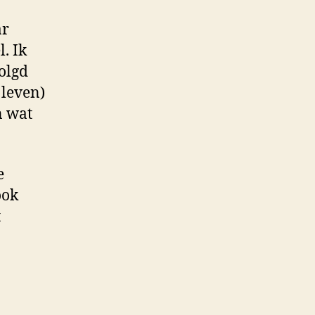
ar
. Ik
volgd
 leven)
n wat
e
ook
t