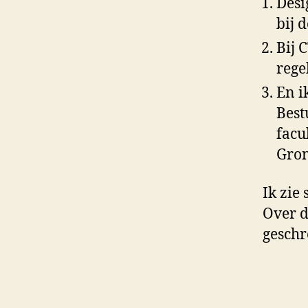
Desi
bij d
Bij 
rege
En i
Best
facu
Gron
Ik zie
Over d
geschr