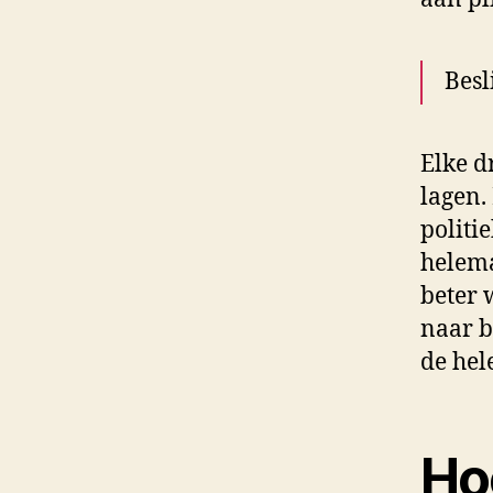
Besl
Elke d
lagen.
politi
helema
beter 
naar b
de hel
Hoe