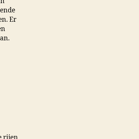
en
tende
en. Er
en
van.
e rijen