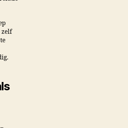
ep
 zelf
te
ig.
ls