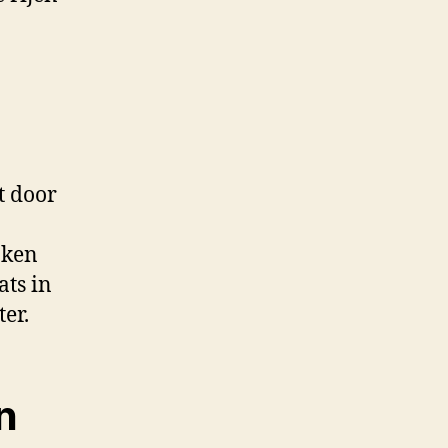
t door
aken
ats in
er.
n