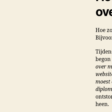
ove
Hoe zou
Bijvoo
Tijden
begon 
over m
website
moest 
diplom
ontsto
heen.