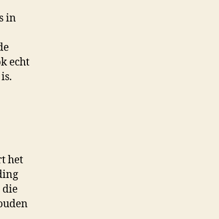
s in
de
ok echt
is.
t het
ding
 die
houden