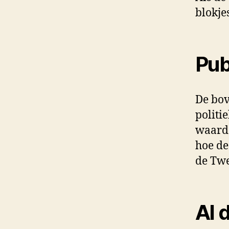
blokje
Pub
De bov
politi
waard
hoe de
de Twe
Al 