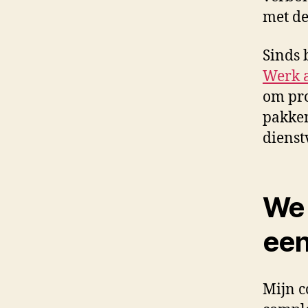
met de
Sinds 
Werk a
om pro
pakken
dienst
We 
een
Mijn c