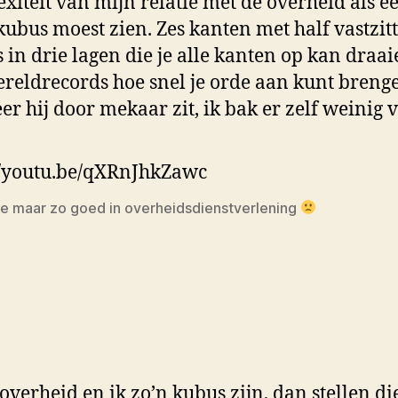
xiteit van mijn relatie met de overheid als e
kubus moest zien. Zes kanten met half vastzit
s in drie lagen die je alle kanten op kan draai
ereldrecords hoe snel je orde aan kunt breng
r hij door mekaar zit, ik bak er zelf weinig 
//youtu.be/qXRnJhkZawc
 maar zo goed in overheidsdienstverlening
 overheid en ik zo’n kubus zijn, dan stellen di