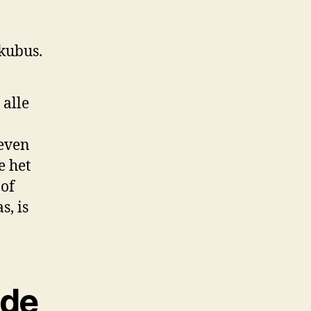
 kubus.
 alle
leven
e het
 of
, is
 de