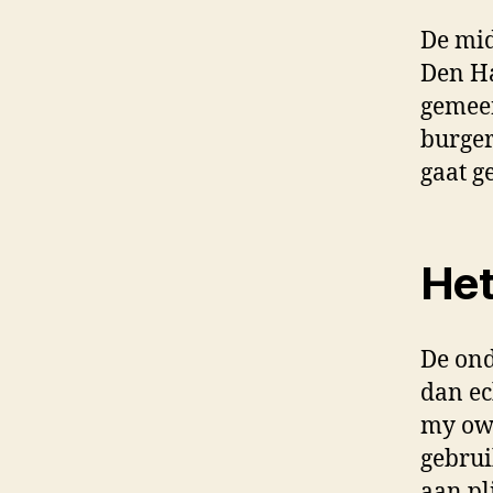
De midd
Den Ha
gemeen
burger
gaat g
Het
De ond
dan ec
my own
gebrui
aan pl