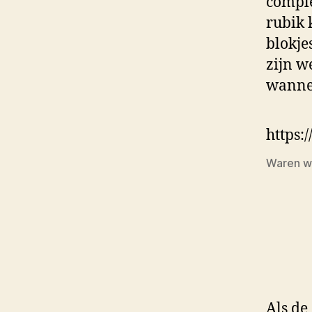
comple
rubik 
blokje
zijn w
wannee
https:
Waren we
Als de