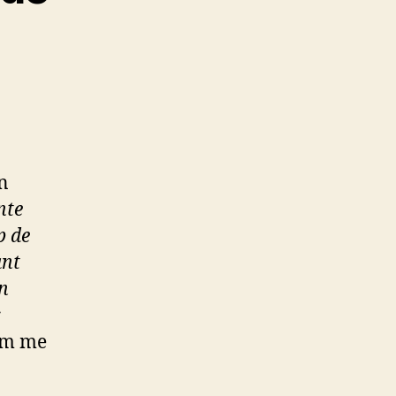
n
nte
p de
ant
’n
r
 om me