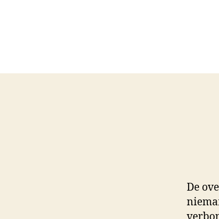
De over
nieman
verbon