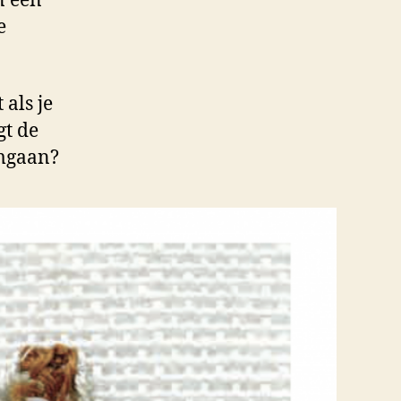
n een
e
 als je
gt de
omgaan?