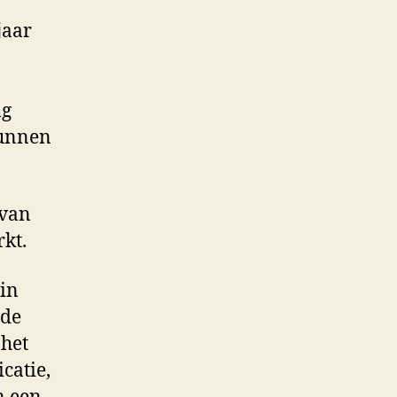
jaar
ng
kunnen
 van
kt.
 in
 de
 het
catie,