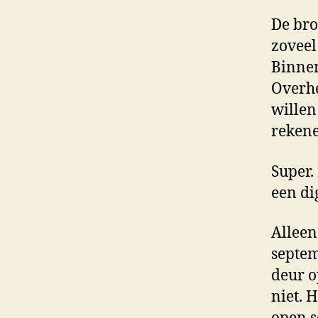
De bro
zoveel
Binnen
Overhe
willen
rekene
Super.
een di
Alleen
septem
deur o
niet. 