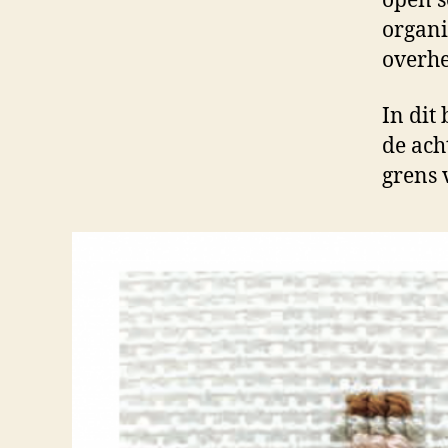
open s
organi
overhe
In dit
de ach
grens 