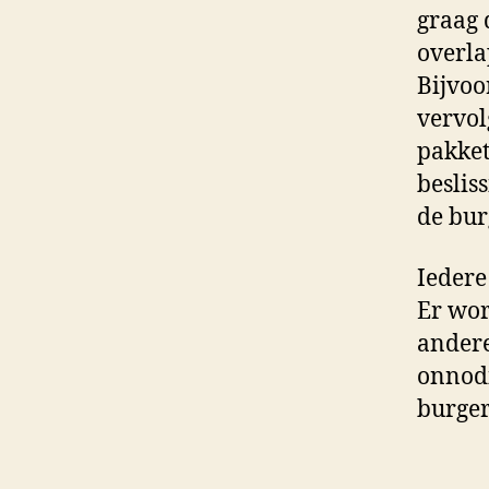
graag 
overla
Bijvoo
vervol
pakket
beslis
de bur
Iedere
Er wor
andere
onnodi
burger