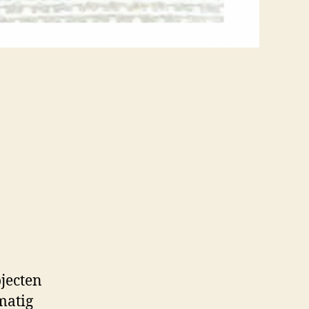
ojecten
matig