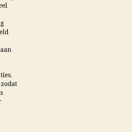
eel
ag
eld
 aan
ties.
 zodat
s
r