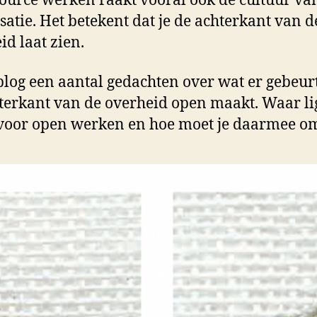
ource werken raakt vooral ook de cultuur va
satie. Het betekent dat je de achterkant van d
id laat zien.
 blog een aantal gedachten over wat er gebeurt
terkant van de overheid open maakt. Waar li
voor open werken en hoe moet je daarmee 