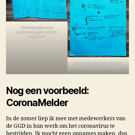
Kladblaadjes met
aantekeningen uit het
interview
Opzet van de blog met de
belangrijkste inzichten
Nog een voorbeeld:
CoronaMelder
In de zomer liep ik mee met medewerkers van
de GGD in hun werk om het coronavirus te
bestrijden. Ik mocht geen opnames maken, dus