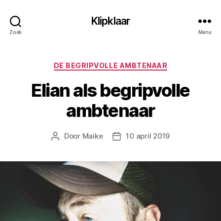
Klipklaar
Zoek
Menu
Categorieën
DE BEGRIPVOLLE AMBTENAAR
Elian als begripvolle
ambtenaar
Door
Maike
10 april 2019
Berichtauteur
Berichtdatum