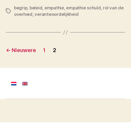
begrip
,
beleid
,
empathie
,
empathie schuld
,
rol van de
Tags
overheid
,
verantwoordelijkheid
Berichten
←
Nieuwere
1
2
paginering