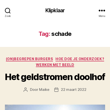
Klipklaar
Zoek
Menu
Tag:
schade
Categorieën
(ON)BEGREPEN BURGERS
HOE DOE JE ONDERZOEK?
WERKEN MET BEELD
Het geldstromen doolhof
Door
Maike
22 maart 2022
Berichtauteur
Berichtdatum