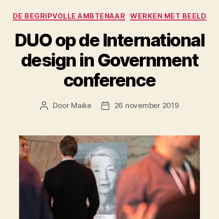
Categorieën
DE BEGRIPVOLLE AMBTENAAR
WERKEN MET BEELD
DUO op de International
design in Government
conference
Door
Maike
26 november 2019
Berichtauteur
Berichtdatum